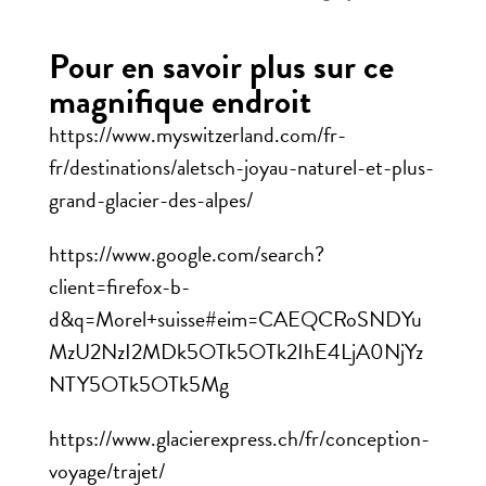
Pour en savoir plus sur ce
magnifique endroit
https://www.myswitzerland.com/fr-
fr/destinations/aletsch-joyau-naturel-et-plus-
grand-glacier-des-alpes/
https://www.google.com/search?
client=firefox-b-
d&q=Morel+suisse#eim=CAEQCRoSNDYu
MzU2NzI2MDk5OTk5OTk2IhE4LjA0NjYz
NTY5OTk5OTk5Mg
https://www.glacierexpress.ch/fr/conception-
voyage/trajet/