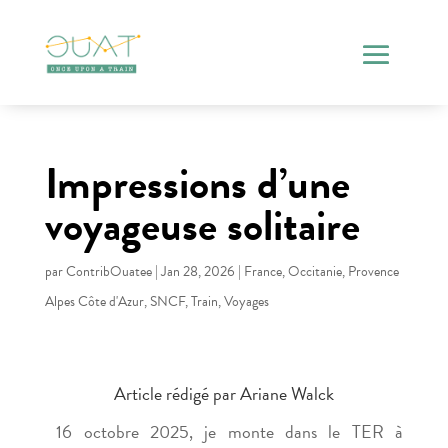
Impressions d’une
voyageuse solitaire
par
ContribOuatee
|
Jan 28, 2026
|
France
,
Occitanie
,
Provence
Alpes Côte d'Azur
,
SNCF
,
Train
,
Voyages
Article rédigé par Ariane Walck
16 octobre 2025, je monte dans le TER à